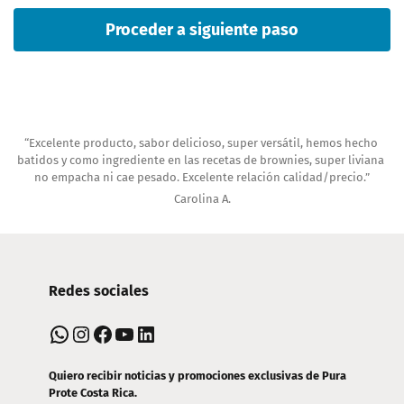
Proceder a siguiente paso
“Excelente producto, sabor delicioso, super versátil, hemos hecho 
batidos y como ingrediente en las recetas de brownies, super liviana 
no empacha ni cae pesado. Excelente relación calidad/precio.”
Carolina A.
Navegación
Redes sociales
de
WhatsApp
Instagram
Facebook
YouTube
LinkedIn
pie
de
Quiero recibir noticias y promociones exclusivas de Pura
Prote Costa Rica.