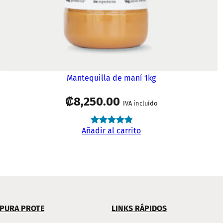
Mantequilla de maní 1kg
₡
8,250.00
IVA incluído
Añadir al carrito
Valorado
144
4.98
sobre
5 basado
00
en
puntuaciones
de clientes
0
 PURA PROTE
LINKS RÁPIDOS