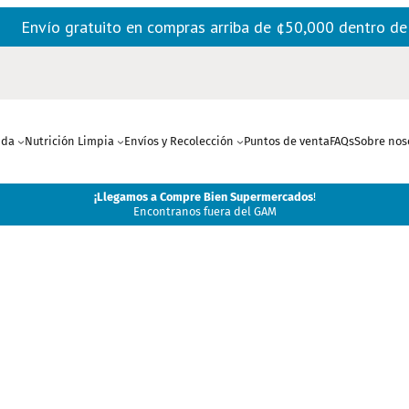
Envío gratuito en compras arriba de ¢50,000 dentro d
nda
Nutrición Limpia
Envíos y Recolección
Puntos de venta
FAQs
Sobre nos
¡
Llegamos a Compre Bien Supermercados
!
Encontranos fuera del GAM