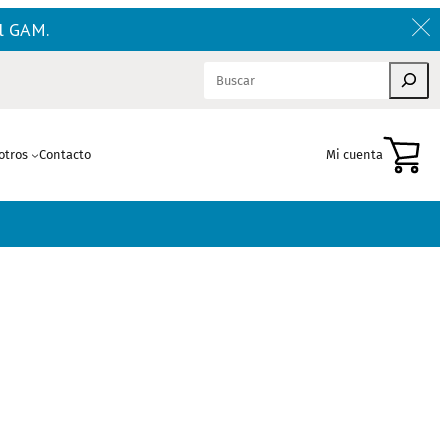
el GAM.
Buscar
otros
Contacto
Mi cuenta
Carrito de compras