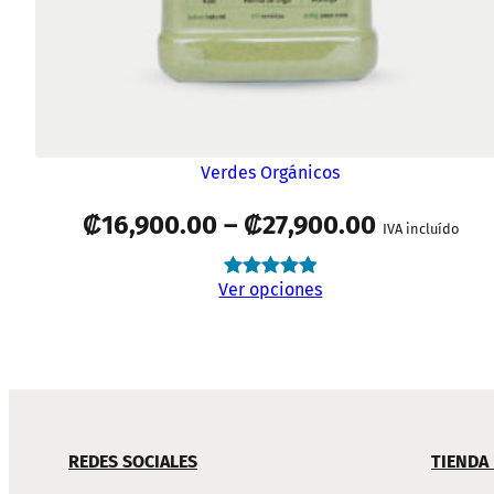
Verdes Orgánicos
Rango
₡
16,900.00
–
₡
27,900.00
IVA incluído
de
Ver opciones
Valorado
78
precios:
4.97
sobre
5 basado
₡16,900.
en
puntuaciones
a
de clientes
NAVEGACIÓN
₡27,900.0
REDES SOCIALES
TIENDA
DE