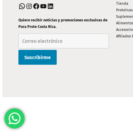
PIE
Tienda
WhatsApp
Instagram
Facebook
YouTube
LinkedIn
Proteínas
DE
Suplemen
PÁGINA
Quiero recibir noticias y promociones exclusivas de
Alimento
Pura Prote Costa Rica.
Accesorio
Afiliados 