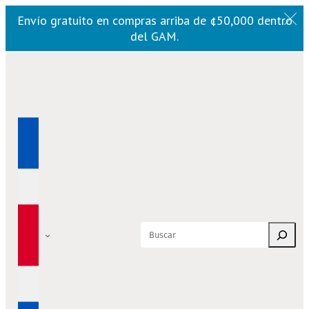
Envío gratuito en compras arriba de ¢50,000 dentro
del GAM.
Saltar
al
contenido
Buscar