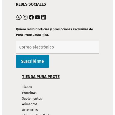
REDES SOCIALES
DE
PIE
WhatsApp
Instagram
Facebook
YouTube
LinkedIn
DE
PÁGINA
Quiero recibir noticias y promociones exclusivas de
Pura Prote Costa Rica.
TIENDA PURA PROTE
Tienda
Proteínas
Suplementos
Alimentos
Accesorios