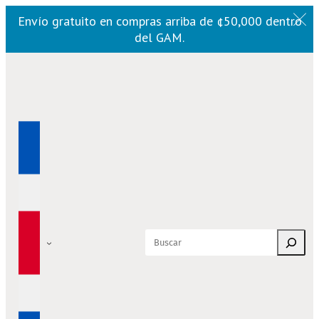
Envío gratuito en compras arriba de ¢50,000 dentro
del GAM.
Saltar
al
contenido
Buscar