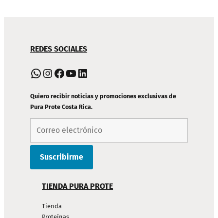
NAVEGACIÓN
REDES SOCIALES
DE
PIE
WhatsApp
Instagram
Facebook
YouTube
LinkedIn
DE
PÁGINA
Quiero recibir noticias y promociones exclusivas de
Pura Prote Costa Rica.
TIENDA PURA PROTE
Tienda
Proteínas