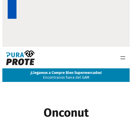
¡
Llegamos a Compre Bien Supermercados
!
Encontranos fuera del GAM
Onconut