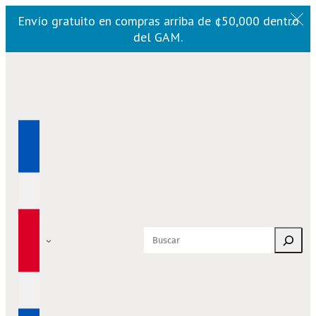
Envío gratuito en compras arriba de ¢50,000 dentro
del GAM.
Saltar
al
contenido
Buscar