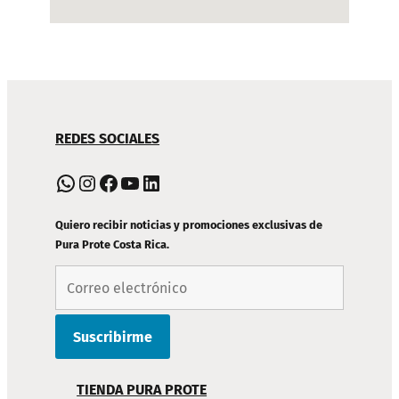
NAVEGACIÓN
REDES SOCIALES
DE
PIE
WhatsApp
Instagram
Facebook
YouTube
LinkedIn
DE
PÁGINA
Quiero recibir noticias y promociones exclusivas de
Pura Prote Costa Rica.
TIENDA PURA PROTE