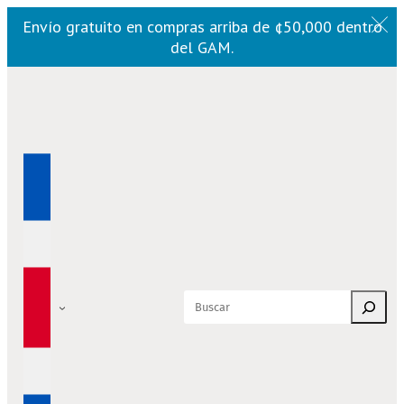
Envío gratuito en compras arriba de ¢50,000 dentro
del GAM.
Saltar
al
contenido
Buscar