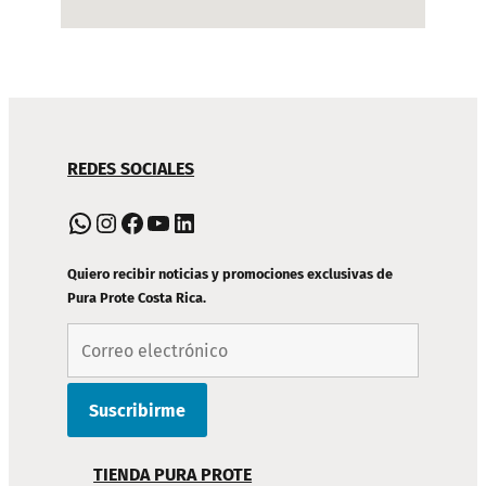
NAVEGACIÓN
REDES SOCIALES
DE
PIE
WhatsApp
Instagram
Facebook
YouTube
LinkedIn
DE
PÁGINA
Quiero recibir noticias y promociones exclusivas de
Pura Prote Costa Rica.
TIENDA PURA PROTE