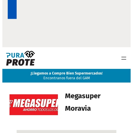
¡
Llegamos a Compre Bien Supermercados
!
Encontranos fuera del GAM
Megasuper
Moravia