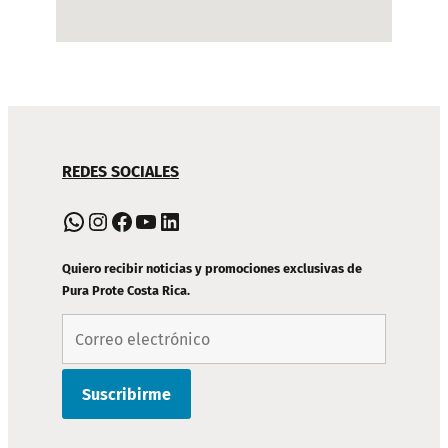
NAVEGACIÓN
REDES SOCIALES
DE
PIE
WhatsApp
Instagram
Facebook
YouTube
LinkedIn
DE
PÁGINA
Quiero recibir noticias y promociones exclusivas de
Pura Prote Costa Rica.