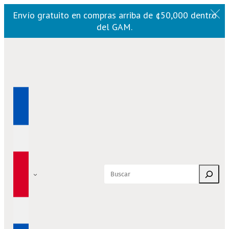
Envío gratuito en compras arriba de ¢50,000 dentro
del GAM.
Saltar
al
contenido
Buscar