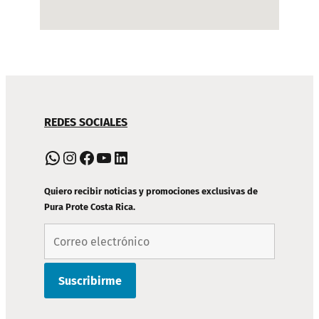
NAVEGACIÓN
REDES SOCIALES
DE
PIE
WhatsApp
Instagram
Facebook
YouTube
LinkedIn
DE
PÁGINA
Quiero recibir noticias y promociones exclusivas de
Pura Prote Costa Rica.