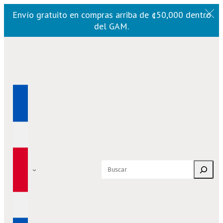
Envío gratuito en compras arriba de ¢50,000 dentro
del GAM.
Saltar
al
contenido
Buscar