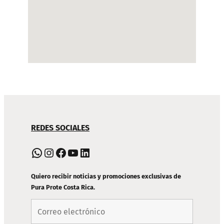
NAVEGACIÓN
REDES SOCIALES
DE
PIE
WhatsApp
Instagram
Facebook
YouTube
LinkedIn
DE
PÁGINA
Quiero recibir noticias y promociones exclusivas de
Pura Prote Costa Rica.