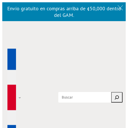
Envío gratuito en compras arriba de ¢50,000 dentro
del GAM.
Saltar
al
contenido
Buscar