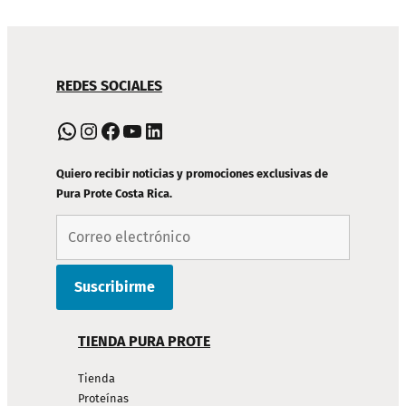
NAVEGACIÓN
REDES SOCIALES
DE
PIE
WhatsApp
Instagram
Facebook
YouTube
LinkedIn
DE
PÁGINA
Quiero recibir noticias y promociones exclusivas de
Pura Prote Costa Rica.
TIENDA PURA PROTE
Tienda
Proteínas