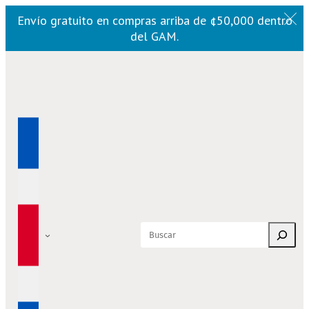
Envío gratuito en compras arriba de ¢50,000 dentro
del GAM.
Saltar
al
contenido
Buscar