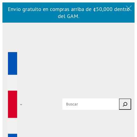
Envío gratuito en compras arriba de ¢50,000 dentro
del GAM.
Saltar
al
contenido
Buscar