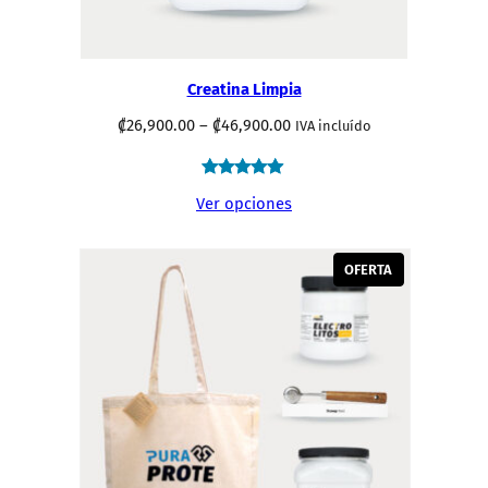
Creatina Limpia
Rango
₡
26,900.00
–
₡
46,900.00
IVA incluído
de
precios:
Valorado
180
Ver opciones
₡26,900.00
4.97
a
sobre 5
₡46,900.00
basado en
PRODUCT
OFERTA
puntuaciones
ON
de
SALE
clientes