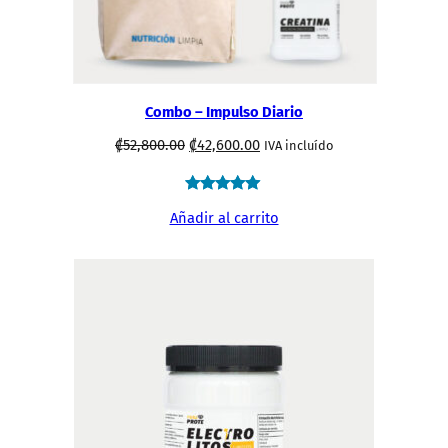
Combo – Impulso Diario
El
El
₡
52,800.00
₡
42,600.00
IVA incluído
precio
precio
original
actual
Valorado
3
Añadir al carrito
era:
es:
5.00
.
.
sobre 5
₡52,800.00
₡42,600.00
basado en
puntuaciones
de
clientes