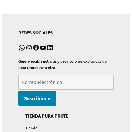
NAVEGACIÓN
REDES SOCIALES
DE
PIE
WhatsApp
Instagram
Facebook
YouTube
LinkedIn
DE
PÁGINA
Quiero recibir noticias y promociones exclusivas de
Pura Prote Costa Rica.
TIENDA PURA PROTE
Tienda