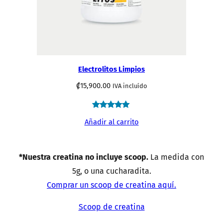
Electrolitos Limpios
₡
15,900.00
IVA incluído
Valorado
44
Añadir al carrito
4.93
sobre 5
basado en
*Nuestra creatina no incluye scoop.
La medida con
puntuaciones
5g, o una cucharadita.
de
clientes
Comprar un scoop de creatina aquí.
Scoop de creatina