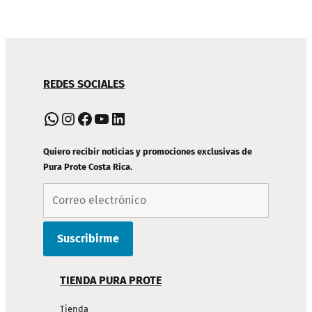
NAVEGACIÓN
REDES SOCIALES
DE
PIE
WhatsApp
Instagram
Facebook
YouTube
LinkedIn
DE
PÁGINA
Quiero recibir noticias y promociones exclusivas de
Pura Prote Costa Rica.
TIENDA PURA PROTE
Tienda