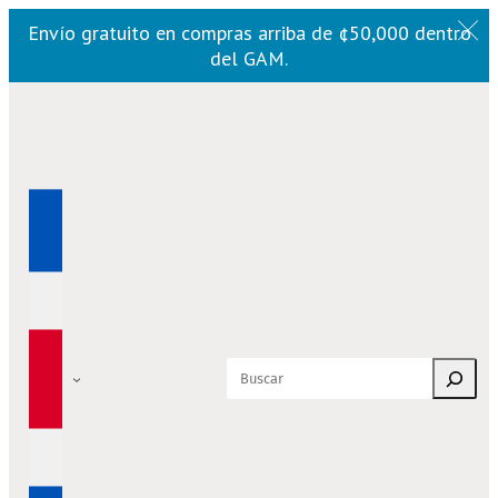
Envío gratuito en compras arriba de ¢50,000 dentro
del GAM.
Saltar
al
contenido
Buscar