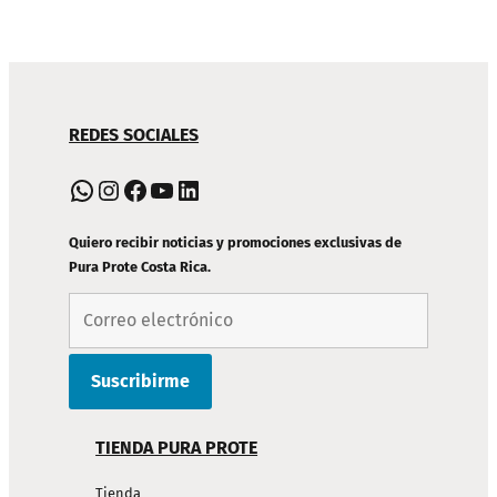
NAVEGACIÓN
REDES SOCIALES
DE
PIE
WhatsApp
Instagram
Facebook
YouTube
LinkedIn
DE
PÁGINA
Quiero recibir noticias y promociones exclusivas de
Pura Prote Costa Rica.
TIENDA PURA PROTE
Tienda