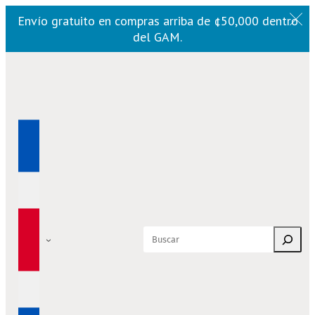
Envío gratuito en compras arriba de ¢50,000 dentro
del GAM.
Saltar
al
contenido
Buscar