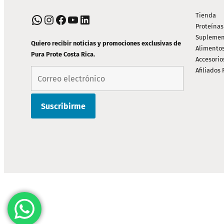
DE
PIE
Tienda
WhatsApp
Instagram
Facebook
YouTube
LinkedIn
Proteínas
DE
Suplemen
PÁGINA
Quiero recibir noticias y promociones exclusivas de
Alimento
Pura Prote Costa Rica.
Accesorio
Afiliados 