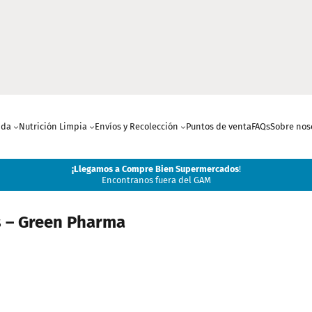
nda
Nutrición Limpia
Envíos y Recolección
Puntos de venta
FAQs
Sobre nos
¡
Llegamos a Compre Bien Supermercados
!
Encontranos fuera del GAM
 – Green Pharma