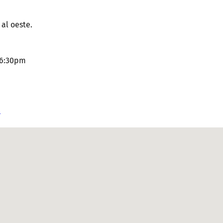
 al oeste.
 6:30pm
n