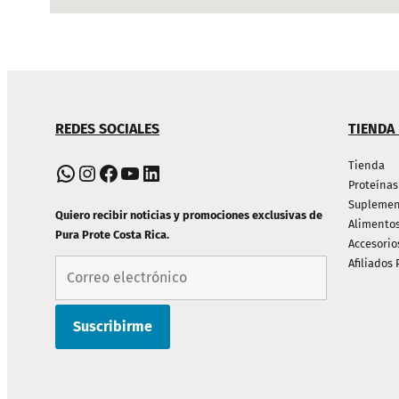
NAVEGACIÓN
REDES SOCIALES
TIENDA
DE
PIE
Tienda
WhatsApp
Instagram
Facebook
YouTube
LinkedIn
Proteínas
DE
Suplemen
PÁGINA
Quiero recibir noticias y promociones exclusivas de
Alimento
Pura Prote Costa Rica.
Accesorio
Afiliados 