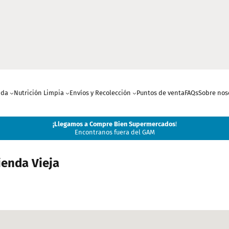
nda
Nutrición Limpia
Envíos y Recolección
Puntos de venta
FAQs
Sobre nos
¡
Llegamos a Compre Bien Supermercados
!
Encontranos fuera del GAM
enda Vieja