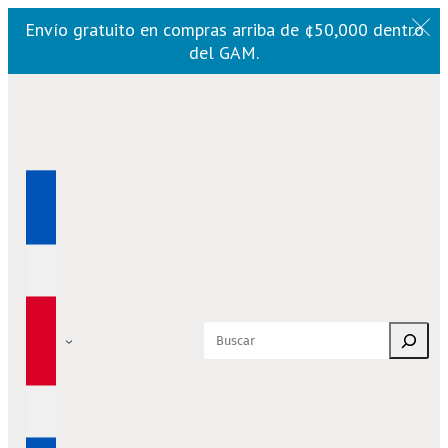
Envío gratuito en compras arriba de ¢50,000 dentro
del GAM.
Saltar
al
contenido
Buscar