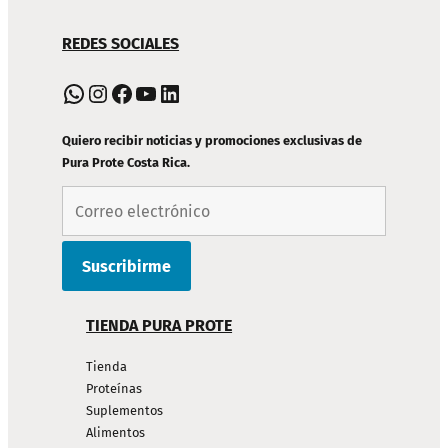
NAVEGACIÓN
REDES SOCIALES
DE
PIE
WhatsApp
Instagram
Facebook
YouTube
LinkedIn
DE
PÁGINA
Quiero recibir noticias y promociones exclusivas de
Pura Prote Costa Rica.
TIENDA PURA PROTE
Tienda
Proteínas
Suplementos
Alimentos