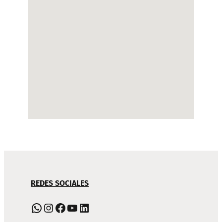
NAVEGACIÓN
REDES SOCIALES
DE
PIE
WhatsApp
Instagram
Facebook
YouTube
LinkedIn
DE