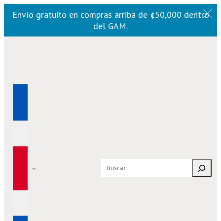
Envío gratuito en compras arriba de ¢50,000 dentro
del GAM.
Saltar
al
contenido
Buscar