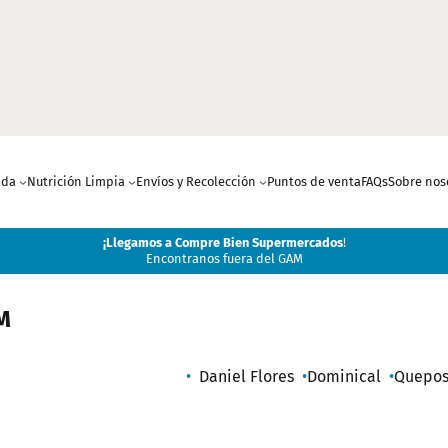
nda
Nutrición Limpia
Envíos y Recolección
Puntos de venta
FAQs
Sobre nos
¡
Llegamos a Compre Bien Supermercados
!
Encontranos fuera del GAM
M
Daniel Flores
Dominical
Quepo