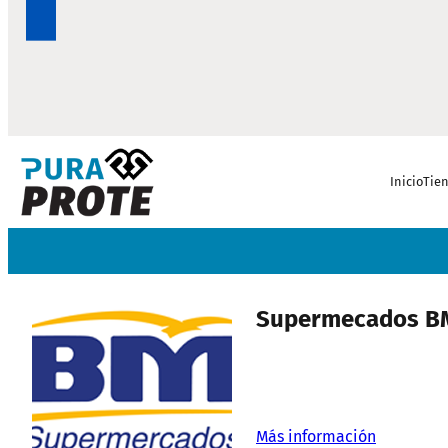
Inicio
Tie
Supermecados B
Más información