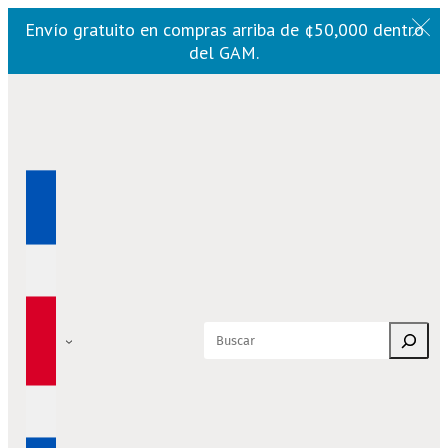
Envío gratuito en compras arriba de ¢50,000 dentro
del GAM.
Saltar
al
contenido
Buscar