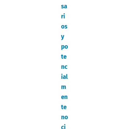
sa
ri
os
y
po
te
nc
ial
m
en
te
no
ci