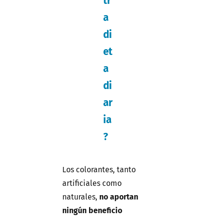
tr
a
di
et
a
di
ar
ia
?
Los colorantes, tanto
artificiales como
naturales,
no aportan
ningún beneficio