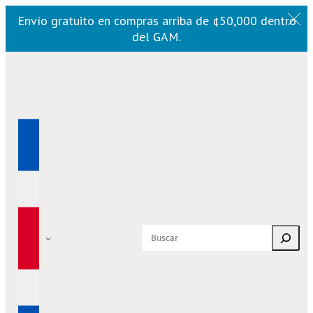
Envío gratuito en compras arriba de ¢50,000 dentro
del GAM.
Saltar
al
contenido
Buscar