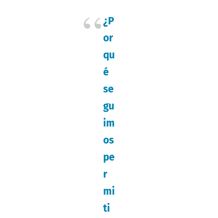
¿P
or
qu
é
se
gu
im
os
pe
r
mi
ti