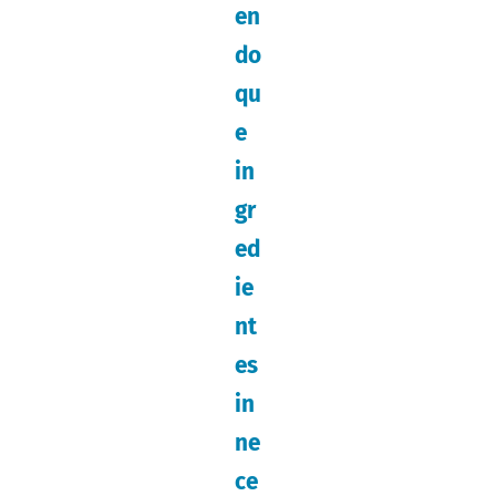
en
do
qu
e
in
gr
ed
ie
nt
es
in
ne
ce