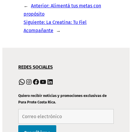
←
Anterior:
Alimentá tus metas con
propósito
Siguiente:
La Creatina: Tu Fiel
Acompañante
→
NAVEGACIÓN
REDES SOCIALES
DE
PIE
WhatsApp
Instagram
Facebook
YouTube
LinkedIn
DE
PÁGINA
Quiero recibir noticias y promociones exclusivas de
Pura Prote Costa Rica.