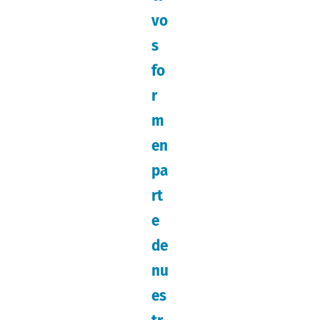
vo
s
fo
r
m
en
pa
rt
e
de
nu
es