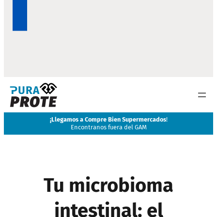
Bien Supermercados
!
Disponibles e
uera del GAM
Creatina 1lb, Whey L
Tu microbioma
intestinal: el