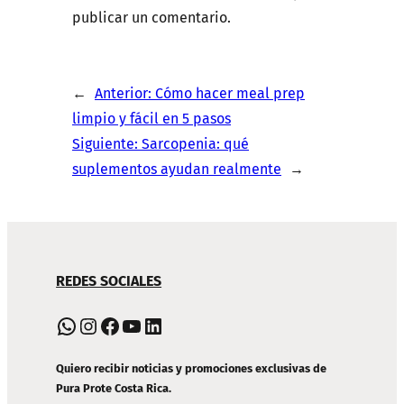
publicar un comentario.
←
Anterior:
Cómo hacer meal prep
limpio y fácil en 5 pasos
Siguiente:
Sarcopenia: qué
suplementos ayudan realmente
→
NAVEGACIÓN
REDES SOCIALES
DE
PIE
WhatsApp
Instagram
Facebook
YouTube
LinkedIn
DE
PÁGINA
Quiero recibir noticias y promociones exclusivas de
Pura Prote Costa Rica.