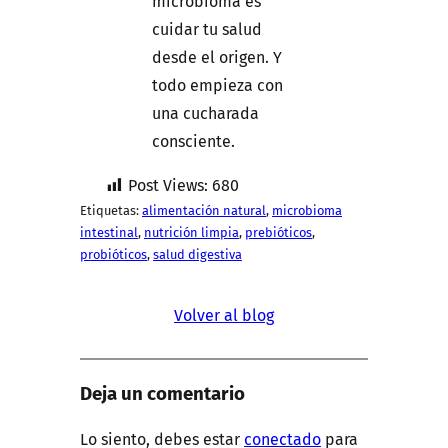
microbioma es
cuidar tu salud
desde el origen. Y
todo empieza con
una cucharada
consciente.
Post Views:
680
Etiquetas:
alimentación natural
, 
microbioma
intestinal
, 
nutrición limpia
, 
prebióticos
, 
probióticos
, 
salud digestiva
Volver al blog
Deja un comentario
Lo siento, debes estar
conectado
para