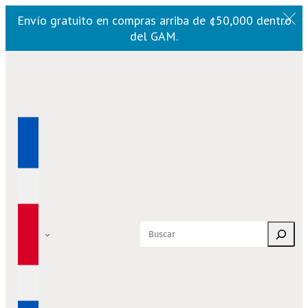
Envío gratuito en compras arriba de ¢50,000 dentro
del GAM.
Saltar
al
contenido
Buscar