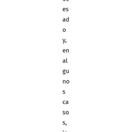
es
ad
o
y,
en
al
gu
no
s
ca
so
s,