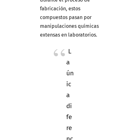
fabricación, estos
compuestos pasan por
manipulaciones químicas
extensas en laboratorios.
L
a
ún
ic
a
di
fe
re
nc