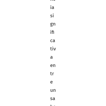
ia
si
gn
ifi
ca
tiv
a
en
tr
e
un
sa