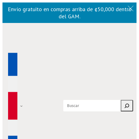
Envío gratuito en compras arriba de ¢50,000 dentro
del GAM.
Saltar
al
contenido
Buscar