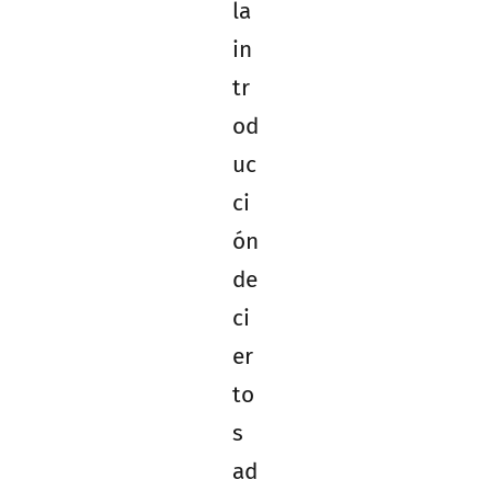
la
in
tr
od
uc
ci
ón
de
ci
er
to
s
ad