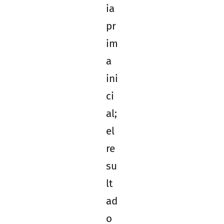
ia
pr
im
a
ini
ci
al;
el
re
su
lt
ad
o