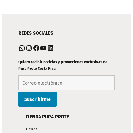
NAVEGACIÓN
REDES SOCIALES
DE
PIE
WhatsApp
Instagram
Facebook
YouTube
LinkedIn
DE
PÁGINA
Quiero recibir noticias y promociones exclusivas de
Pura Prote Costa Rica.
TIENDA PURA PROTE
Tienda