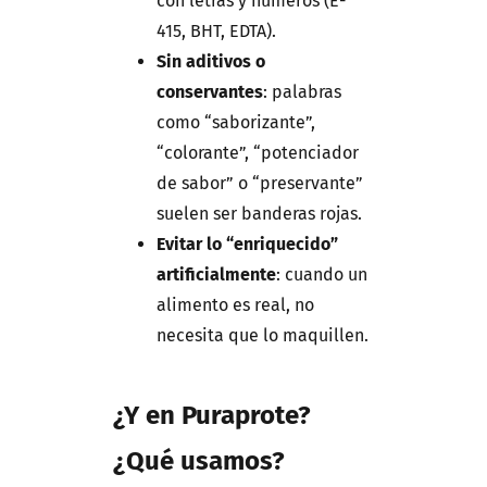
con letras y números (E-
415, BHT, EDTA).
Sin aditivos o
conservantes
: palabras
como “saborizante”,
“colorante”, “potenciador
de sabor” o “preservante”
suelen ser banderas rojas.
Evitar lo “enriquecido”
artificialmente
: cuando un
alimento es real, no
necesita que lo maquillen.
¿Y en Puraprote?
¿Qué usamos?