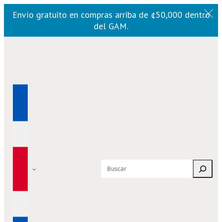
Envío gratuito en compras arriba de ¢50,000 dentro
del GAM.
Saltar
al
contenido
Buscar